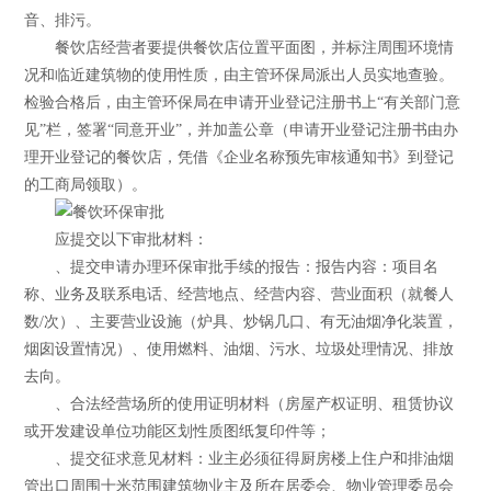
音、排污。
餐饮店经营者要提供餐饮店位置平面图，并标注周围环境情
况和临近建筑物的使用性质，由主管环保局派出人员实地查验。
检验合格后，由主管环保局在申请开业登记注册书上“有关部门意
见”栏，签署“同意开业”，并加盖公章（申请开业登记注册书由办
理开业登记的餐饮店，凭借《企业名称预先审核通知书》到登记
的工商局领取）。
应提交以下审批材料：
、提交申请办理环保审批手续的报告：报告内容：项目名
称、业务及联系电话、经营地点、经营内容、营业面积（就餐人
数/次）、主要营业设施（炉具、炒锅几口、有无油烟净化装置，
烟囱设置情况）、使用燃料、油烟、污水、垃圾处理情况、排放
去向。
、合法经营场所的使用证明材料（房屋产权证明、租赁协议
或开发建设单位功能区划性质图纸复印件等；
、提交征求意见材料：业主必须征得厨房楼上住户和排油烟
管出口周围十米范围建筑物业主及所在居委会、物业管理委员会