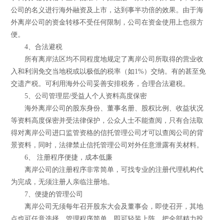
公司的名义进行海外融资及上市，达到事半功倍的效果。由于海
外离岸公司的资金转移不受任何限制，公司在资金使用上也很方
便。
4、合法避税
所有离岸法区均不同程度地规定了离岸公司所取得的营业收
入和利润免交当地税或以极低的税率（如1%）交纳。有的甚至免
交遗产税。可利用海外公司妥善安排税务，合理合法避税。
5、公司管理层/受益人个人资料高度保密
海外离岸公司的股东身份、董事名册、股权比例、收益状况
等资料高度保密并受法律保护，公众人士不能查阅，只有合法取
得对离岸公司进口监管资格的信托管理公司才可以查阅公司的背
景资料，同时，法律禁止信托管理公司对外任意泄露有关材料。
6、 注册程序便捷，成本低廉
离岸公司的注册程序非常简单，可找专业的注册代理机构代
为完成，无须注册人亲临注册地。
7、便捷的管理公司
离岸公司无须每年召开股东大会及董事会，即使召开，其地
点也可任意选择，管理程序简单，即可轻装上阵，把全部精力投