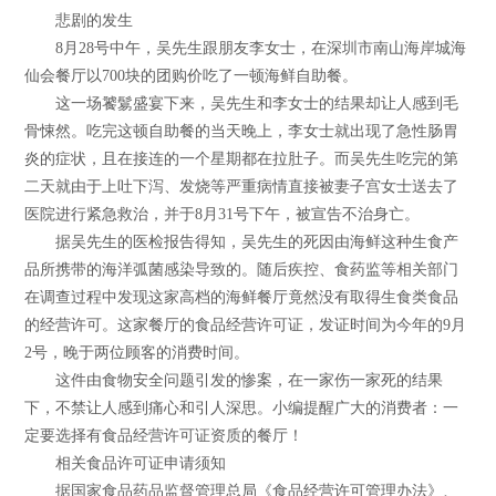
悲剧的发生
8月28号中午，吴先生跟朋友李女士，在深圳市南山海岸城海
仙会餐厅以700块的团购价吃了一顿海鲜自助餐。
这一场饕鬄盛宴下来，吴先生和李女士的结果却让人感到毛
骨悚然。吃完这顿自助餐的当天晚上，李女士就出现了急性肠胃
炎的症状，且在接连的一个星期都在拉肚子。而吴先生吃完的第
二天就由于上吐下泻、发烧等严重病情直接被妻子宫女士送去了
医院进行紧急救治，并于8月31号下午，被宣告不治身亡。
据吴先生的医检报告得知，吴先生的死因由海鲜这种生食产
品所携带的海洋弧菌感染导致的。随后疾控、食药监等相关部门
在调查过程中发现这家高档的海鲜餐厅竟然没有取得生食类食品
的经营许可。这家餐厅的食品经营许可证，发证时间为今年的9月
2号，晚于两位顾客的消费时间。
这件由食物安全问题引发的惨案，在一家伤一家死的结果
下，不禁让人感到痛心和引人深思。小编提醒广大的消费者：一
定要选择有食品经营许可证资质的餐厅！
相关食品许可证申请须知
据国家食品药品监督管理总局《食品经营许可管理办法》、